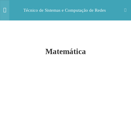
Técnico de Sistemas e Computação de Redes
5
FORMAÇÃO
SOCIOCULTURAL
Matemática
2
FORMAÇÃO CIENTÍFICA
Matemática
300 Horas
Física e Química
200 Horas
4
FORMAÇÃO TÉCNICA