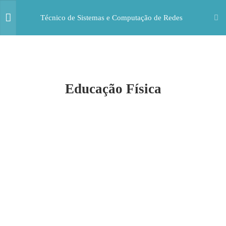
Técnico de Sistemas e Computação de Redes
5
FORMAÇÃO
SOCIOCULTURAL
Educação Física
Português
320 Horas
Língua Estrangeira(O aluno escolhe
a LE)
220 Horas
Área de Integração
220 Horas