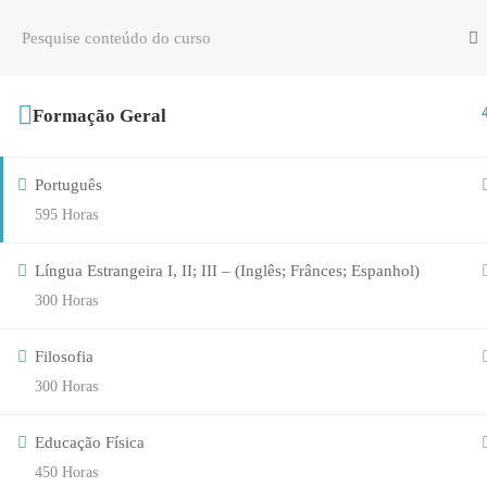
Formação Geral
AEAG
EXAMES/PROVAS
Português
595 Horas
Língua Estrangeira I, II; III – (Inglês; Frânces; Espanhol)
300 Horas
Filosofia
300 Horas
Educação Física
450 Horas