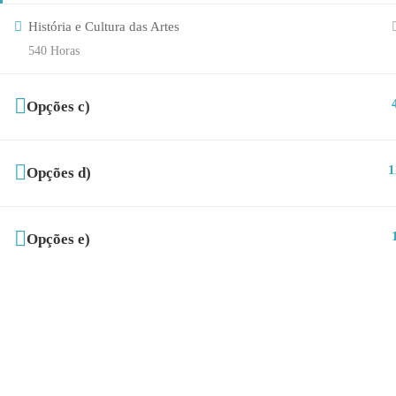
História e Cultura das Artes
540 Horas
Opções c)
1
Opções d)
Opções e)