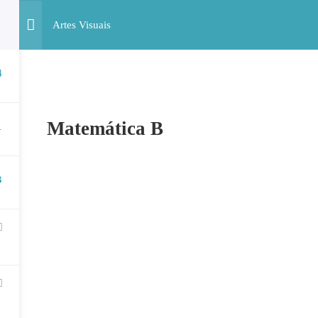
Artes Visuais
4
ALUNOS
SERVIÇOS
AP
Matemática B
1
3